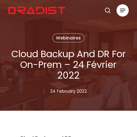
Skip
Menu
to
search
Close
main
Menu
content
Webinaires
Cloud Backup And DR For
On-Prem – 24 Février
2022
24 February 2022